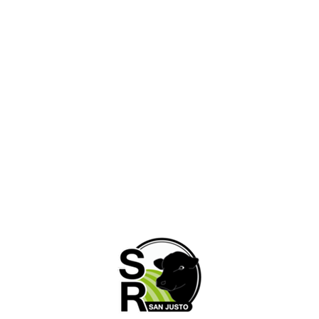
RUTA NAC. N° 11 – KM. 565,5 San Justo, Santa
Fe, Argentina.
03498- 427802 / +549 3498 415908
administracion@sociedadruralsanjusto.org.ar
Horarios de atención
Lunes a Viernes: 8:00hs a 12:00hs | 15:00hs. a
19:00hs. Sabados: 8:00hs. a 12:00hs.