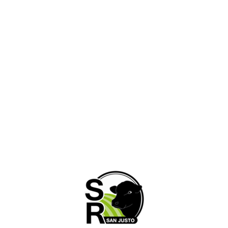
RUTA NAC. N° 11 – KM. 565,5 San Justo, Santa
Fe, Argentina.
03498- 427802 / +549 3498 415908
administracion@sociedadruralsanjusto.org.ar
Horarios de atención
Lunes a Viernes: 8:00hs a 12:00hs | 15:00hs. a
19:00hs. Sabados: 8:00hs. a 12:00hs.