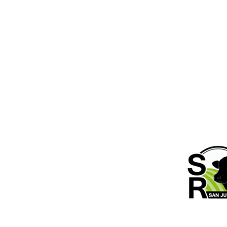
Horarios de
Lunes a Vie
19:00hs. S
, Santa Fe, Argentina.
.org.ar