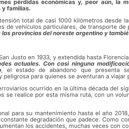
rmes pérdidas económicas y, peor aún, la mu
y familias.
tensión total de casi 1000 kilómetros desde la
les de vehículos particulares, de transporte d
las provincias del noreste argentino y tambié
an Justo en 1933, y extendida hasta Florencia
es actuales. Con casi ninguna modificació
o
, el estado de abandono que presenta se
y peligrosa para quienes se aventuran a viajar p
erroviarios ocurrido en la última década del si
tos se realice por esta misma ruta, con un vol
onal para su mantenimiento hasta el año 2018
la constante degradación que padece. Como co
, aumentan los accidentes, muchas veces con co