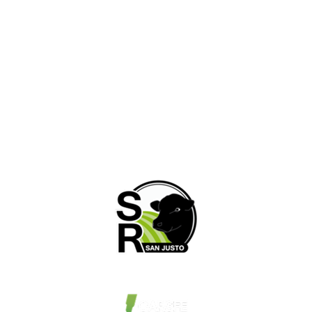
03498- 427802 / +549 3498 415908
administracion@sociedadruralsanjusto.org.ar
Horarios de atención
Lunes a Viernes: 8:00hs a 12:00hs | 15:00hs. a
19:00hs. Sabados: 8:00hs. a 12:00hs.