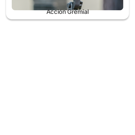
Acción Gremial
RUTA NAC. N° 11 – KM. 565,5 San Justo, Santa
Fe, Argentina.