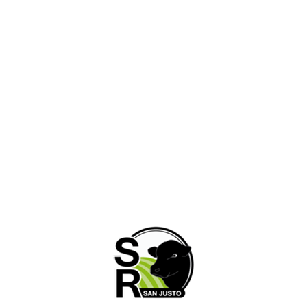
RUTA NAC. N° 11 – KM. 565,5 San Justo, Santa
Fe, Argentina.
03498- 427802 / +549 3498 415908
administracion@sociedadruralsanjusto.org.ar
Horarios de atención
Lunes a Viernes: 8:00hs a 12:00hs | 15:00hs. a
19:00hs. Sabados: 8:00hs. a 12:00hs.