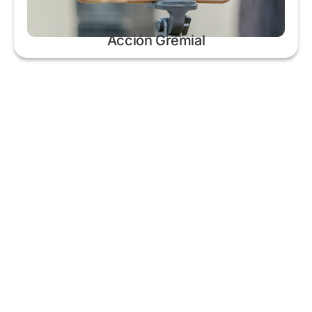
Acción Gremial
RUTA NAC. N° 11 – KM. 565,5 San Justo, Santa