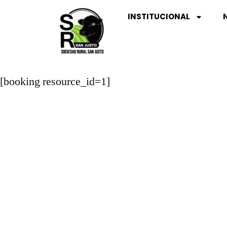
INSTITUCIONAL
[booking resource_id=1]